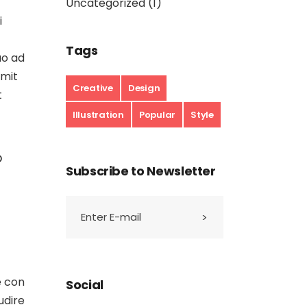
Uncategorized
(1)
i
Tags
uo ad
omit
Creative
Design
t
Illustration
Popular
Style
o
Subscribe to Newsletter
e con
Social
udire