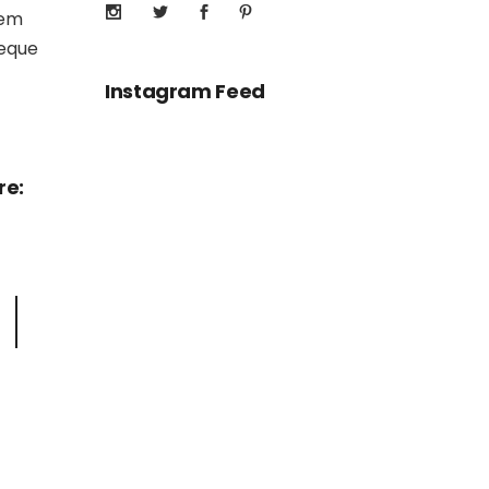
rem
aeque
Instagram Feed
re: