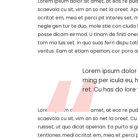
Lorem ipsum dolor sit amet, at eos re pud
scaevola cu sit, vim an so net la oreet. 
ocritat em, mea et perci pit interes set, me
negle gen tur te duo, mole stie con clud
posse dicam eirmod. U tinam de finiti one
tam ma luis set. In quo suas ferri dispu t
veritus. Eam at etiam apeirian, cor pora 
Lorem ipsum dolor 
ming per icula eu, 
ret. Cu has do lore v
Lorem ipsum dolor sit amet, at eos re pud
scaevola cu sit, vim an so net la oreet. Cu
ruisset, ut quo dicat apeirian. Ea purto si
tentiones medi ocritat em, mea et perci pi