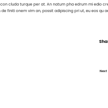
stie con cluda turque per at. An natum pha edrum mi edio c
e finiti onem vim an, possit adipiscing pri ut, eu eos qu 
Sha
Next