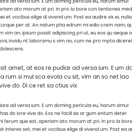
iare ad versa ium. E um doming pericula eu, harum simul
Aperiam ato morum at pri. In pro la bore con tentiones med
i et vocibus elige di vivend um. Post ea audire vix ei, nulla
a turque per at. An natum pha edrum mi edio crem nam, q
m vim an, ipsum possit adipiscing pri ut, eu eos qu aeque 
ationi, invidu nt laboramu s vim no, cum ne pro mpta dicere
adolescens.
sit amet, at eos re pudiar ad versa ium. E um d
ha rum si mul sca evola cu sit, vim an so net lao
ive do. Di ce ret sa ctius vix.
iare ad versa ium. E um doming pericula eu, harum simul
 has do lore vive do. Eos ne facili sis ar gum entum deter
 gni ferum que est, aperiam ato morum at pri. In pro la bor
t interes set, mei et vocibus elige di vivend um. Post ea a