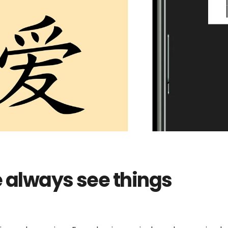
line Con Trustly
Dream Catcher Con Neteller
Juegos Par
Casino Onl
 always see things