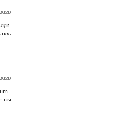
, 2020
sagit
, nec
, 2020
sum,
e nisi