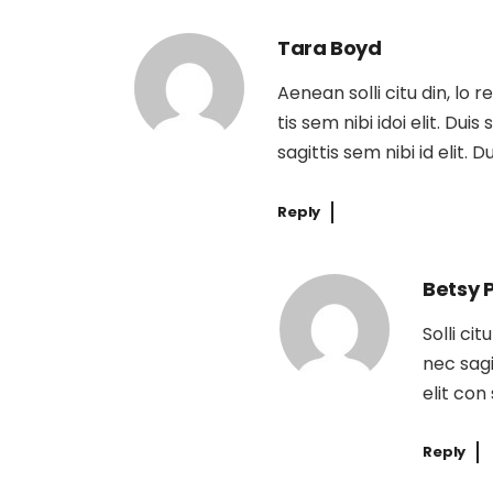
Tara Boyd
Aenean solli citu din, lo 
tis sem nibi idoi elit. Dui
sagittis sem nibi id elit. 
Reply
Betsy 
Solli ci
nec sagi
elit con
Reply