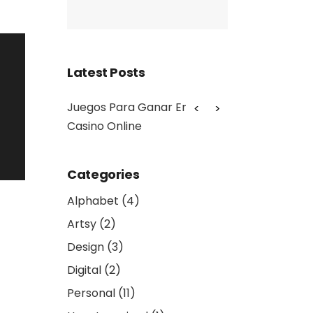
Latest Posts
a Ganar En El
Baccarat Online Con Trustly
Dream Ca
ine
Categories
Alphabet
(4)
Artsy
(2)
Design
(3)
Digital
(2)
Personal
(11)