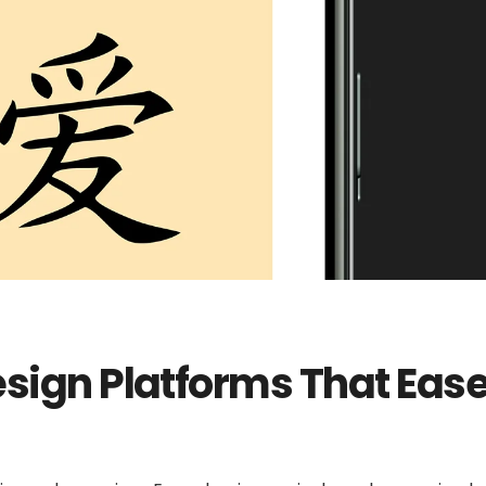
nline Con Trustly
Dream Catcher Con Neteller
Juegos Pa
Casino On
esign Platforms That Eas