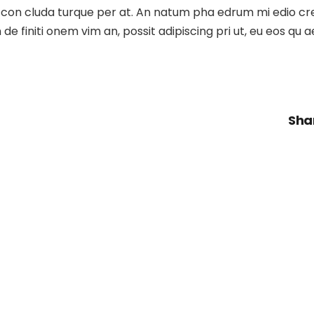
stie con cluda turque per at. An natum pha edrum mi edio c
e finiti onem vim an, possit adipiscing pri ut, eu eos qu 
Sha