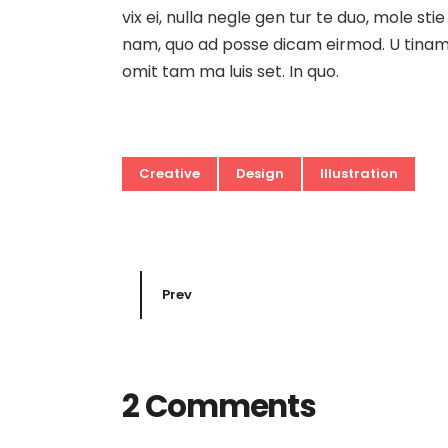
vix ei, nulla negle gen tur te duo, mole 
nam, quo ad posse dicam eirmod. U tinam d
omit tam ma luis set. In quo.
Creative
Design
Illustration
Prev
2 Comments