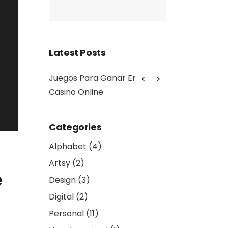
Latest Posts
ra Ganar En El
Baccarat Online Con Trustly
Dream C
line
Categories
Alphabet
(4)
Artsy
(2)
e
Design
(3)
Digital
(2)
Personal
(11)