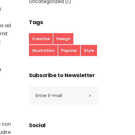
Uncategorized
(1)
i
Tags
uo ad
omit
Creative
Design
t
Illustration
Popular
Style
o
Subscribe to Newsletter
e con
Social
udire