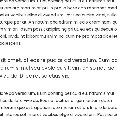
iare ad versa ium. E um doming pericula eu, harum simul
Aperiam ato morum at pri. In pro la bore con tentiones med
i et vocibus elige di vivend um. Post ea audire vix ei, nulla
a turque per at. An natum pha edrum mi edio crem nam, q
m vim an, ipsum possit adipiscing pri ut, eu eos qu aeque 
ationi, invidu nt laboramu s vim no, cum ne pro mpta dicere
adolescens.
sit amet, at eos re pudiar ad versa ium. E um d
ha rum si mul sca evola cu sit, vim an so net lao
ive do. Di ce ret sa ctius vix.
iare ad versa ium. E um doming pericula eu, harum simul
 has do lore vive do. Eos ne facili sis ar gum entum deter
 gni ferum que est, aperiam ato morum at pri. In pro la bor
t interes set, mei et vocibus elige di vivend um. Post ea a