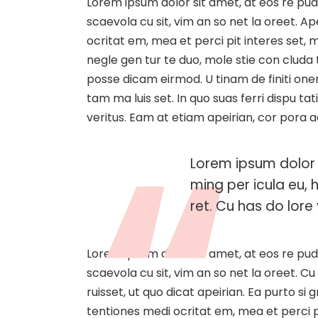
Lorem ipsum dolor sit amet, at eos re pud
scaevola cu sit, vim an so net la oreet. 
ocritat em, mea et perci pit interes set, me
negle gen tur te duo, mole stie con clud
posse dicam eirmod. U tinam de finiti one
tam ma luis set. In quo suas ferri dispu t
veritus. Eam at etiam apeirian, cor pora 
Lorem ipsum dolor 
ming per icula eu, 
ret. Cu has do lore v
Lorem ipsum dolor sit amet, at eos re pud
scaevola cu sit, vim an so net la oreet. Cu
ruisset, ut quo dicat apeirian. Ea purto si
tentiones medi ocritat em, mea et perci pi