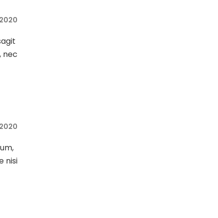
 2020
sagit
, nec
 2020
sum,
e nisi