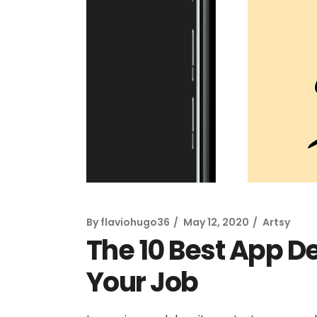
Baccarat O
By
flaviohugo36
May 12, 2020
Artsy
The 10 Best App D
Your Job