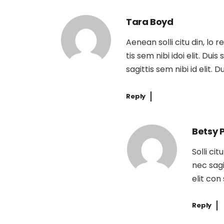
Tara Boyd
Aenean solli citu din, lo 
tis sem nibi idoi elit. Dui
sagittis sem nibi id elit. 
Reply
Betsy 
Solli ci
nec sagi
elit con
Reply