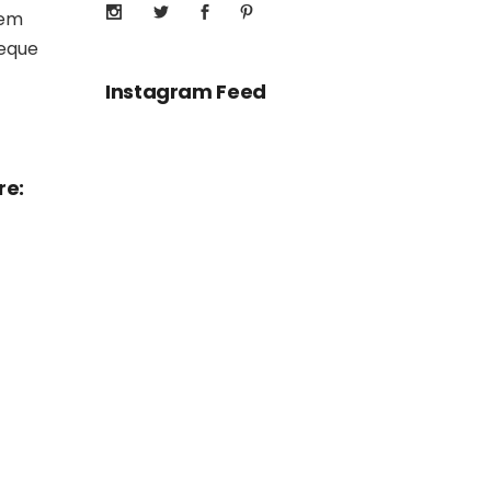
rem
aeque
Instagram Feed
re: