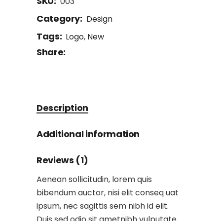
SKU:
003
Category:
Design
Tags:
Logo
,
New
Share:
Description
Additional information
Reviews (1)
Aenean sollicitudin, lorem quis
bibendum auctor, nisi elit conseq uat
ipsum, nec sagittis sem nibh id elit.
Duis sed odio sit ametnibh vulputate